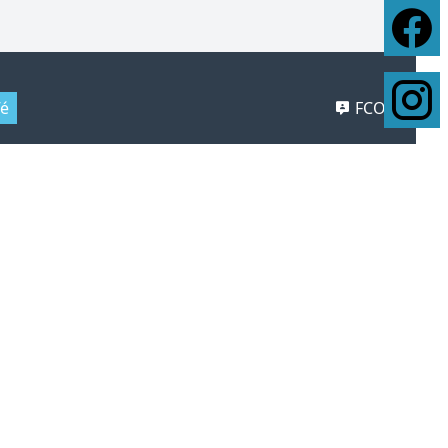
fé
FCOC