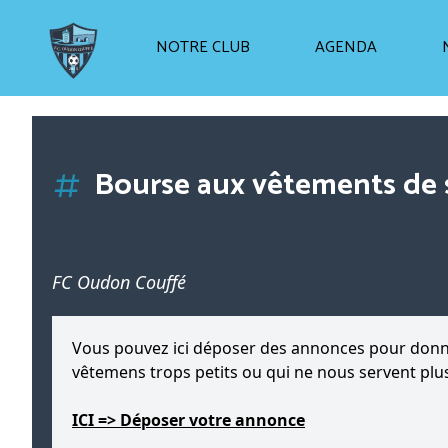
NOTRE CLUB
AGENDA
É
F
F
.
C
F
F
É
.
U
.
O
F
O
U
F
C
D
C.
O
N
U
O
O
U
D
C
O
N
.
2015
Bourse aux vêtements de 
FC Oudon Couffé
Vous pouvez ici déposer des annonces pour donner
vêtemens trops petits ou qui ne nous servent plu
ICI => Déposer votre annonce